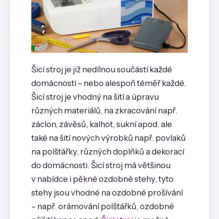
Šicí stroj je již nedílnou součástí každé
domácnosti – nebo alespoň téměř každé.
Šicí stroj je vhodný na šití a úpravu
různých materiálů, na zkracování např.
záclon, závěsů, kalhot, sukní apod. ale
také na šití nových výrobků např. povlaků
na polštářky, různých doplňků a dekorací
do domácnosti. Šicí stroj má většinou
v nabídce i pěkné ozdobné stehy, tyto
stehy jsou vhodné na ozdobné prošívání
– např. orámování polštářků, ozdobné