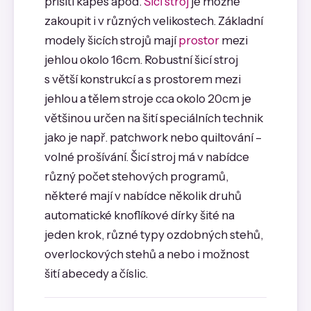
přišití kapes apod.
Šicí stroj
je možné
zakoupit i v různých velikostech. Základní
modely šicích strojů mají
prostor
mezi
jehlou okolo 16cm. Robustní šicí stroj
s větší konstrukcí a s prostorem mezi
jehlou a tělem stroje cca okolo 20cm je
většinou určen na šití speciálních technik
jako je např. patchwork nebo quiltování –
volné prošívání. Šicí stroj má v nabídce
různý počet stehových programů,
některé mají v nabídce několik druhů
automatické knoflíkové dírky šité na
jeden krok, různé typy ozdobných stehů,
overlockových stehů a nebo i možnost
šití abecedy a číslic.