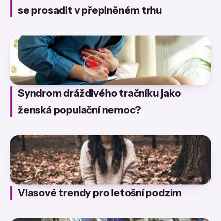
se prosadit v přeplněném trhu
Syndrom dráždivého tračníku jako
ženská populační nemoc?
Vlasové trendy pro letošní podzim