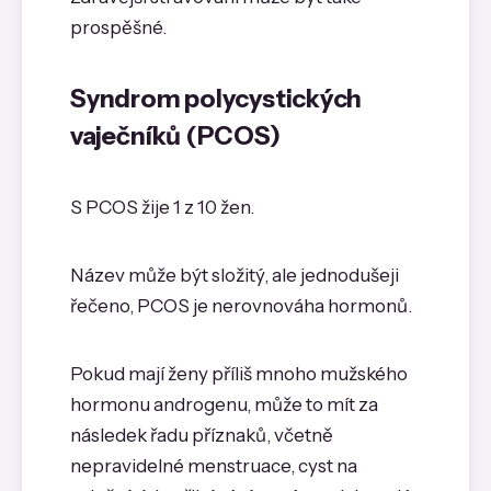
prospěšné.
Syndrom polycystických
vaječníků (PCOS)
S PCOS žije 1 z 10 žen.
Název může být složitý, ale jednodušeji
řečeno, PCOS je nerovnováha hormonů.
Pokud mají ženy příliš mnoho mužského
hormonu androgenu, může to mít za
následek řadu příznaků, včetně
nepravidelné menstruace, cyst na