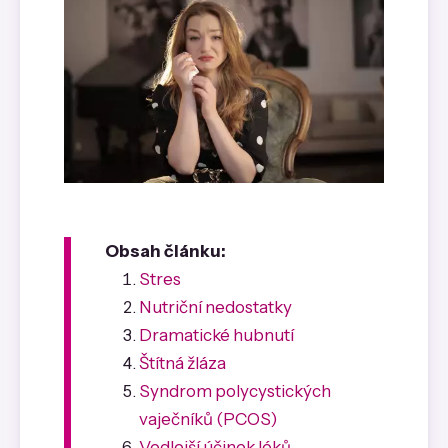
Obsah článku:
Stres
Nutriční nedostatky
Dramatické hubnutí
Štítná žláza
Syndrom polycystických
vaječníků (PCOS)
Vedlejší účinek léků