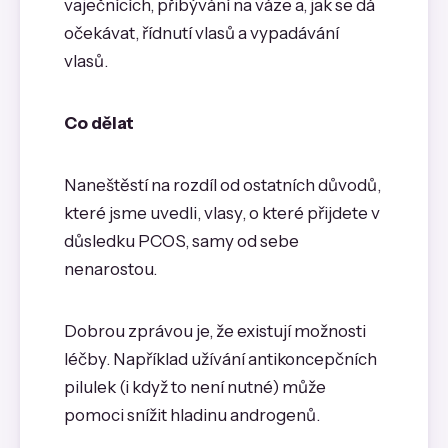
vaječnících, přibývání na váze a, jak se dá
očekávat, řídnutí vlasů a vypadávání
vlasů.
Co dělat
Naneštěstí na rozdíl od ostatních důvodů,
které jsme uvedli, vlasy, o které přijdete v
důsledku PCOS, samy od sebe
nenarostou.
Dobrou zprávou je, že existují možnosti
léčby. Například užívání antikoncepčních
pilulek (i když to není nutné) může
pomoci snížit hladinu androgenů.