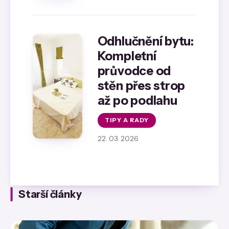
Odhlučnění bytu:
Kompletní
průvodce od
stěn přes strop
až po podlahu
TIPY A RADY
22. 03. 2026
Starší články